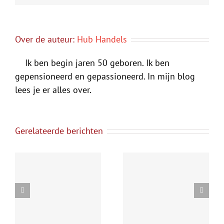
Over de auteur:
Hub Handels
Ik ben begin jaren 50 geboren. Ik ben
gepensioneerd en gepassioneerd. In mijn blog
lees je er alles over.
Gerelateerde berichten
ve
De pen weer
Meer over mij
s
opgepakt