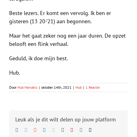
Beste lezers. Er komt een vervolg. Ik ben er
gisteren (13 20-’21) aan begonnen.
Maar het gaat zeker nog een jaar duren. De opzet
belooft een flink verhaal.
Geduld, ik doe mijn best.
Hub.
Door
Hub Handels
|
oktober 14th, 2021
|
Hub
|
1 Reactie
Leuk als je dit wilt delen op jouw platform
Facebook
Twitter
Reddit
LinkedIn
WhatsApp
Tumblr
Pinterest
Vk
E-
mail