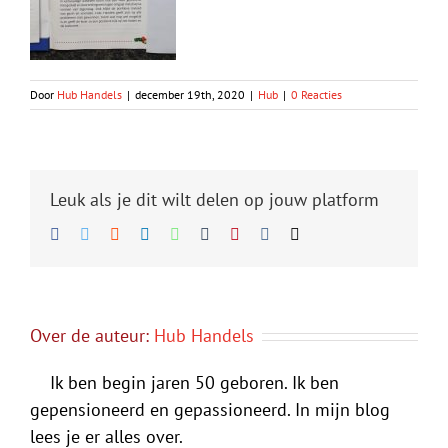
Door
Hub Handels
|
december 19th, 2020
|
Hub
|
0 Reacties
Leuk als je dit wilt delen op jouw platform
Facebook
Twitter
Reddit
LinkedIn
WhatsApp
Tumblr
Pinterest
Vk
E-
mail
Over de auteur:
Hub Handels
Ik ben begin jaren 50 geboren. Ik ben
gepensioneerd en gepassioneerd. In mijn blog
lees je er alles over.