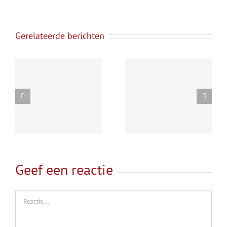
Gerelateerde berichten
ve
De pen weer
Meer over mij
s
opgepakt
Geef een reactie
Reactie